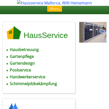
Menu
Skip to content
HausService
Hausbetreuung
Gartenpflege
Gartendesign
Poolservice
Handwerkerservice
Schimmelpilzbekämpfung