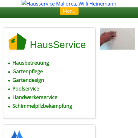
Menu
Skip to content
HausService
Hausbetreuung
Gartenpflege
Gartendesign
Poolservice
Handwerkerservice
Schimmelpilzbekämpfung