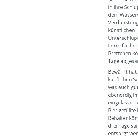
in ihre Schl
dem Wasserv
Verdunstung
künstlichen
Unterschlupf
Form flacher
Brettchen k
Tage abgesa
Bewährt habe
käuflichen S
was auch gut
ebenerdig i
eingelassen 
Bier gefüllte
Behälter kön
drei Tage sa
entsorgt we