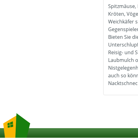
Spitzmäuse, 
Kröten, Vöge
Weichkäfer s
Gegenspiele
Bieten Sie d
Unterschlupf
Reisig- und 
Laubmulch 
Nistgelegenh
auch so kön
Nacktschnec