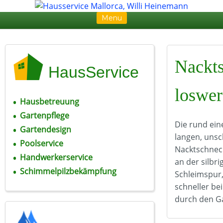
Menu
Skip to content
Nackt
HausService
loswe
Hausbetreuung
Gartenpflege
Die rund ein
Gartendesign
langen, uns
Poolservice
Nacktschnec
Handwerkerservice
an der silbr
Schimmelpilzbekämpfung
Schleimspur,
schneller be
durch den G