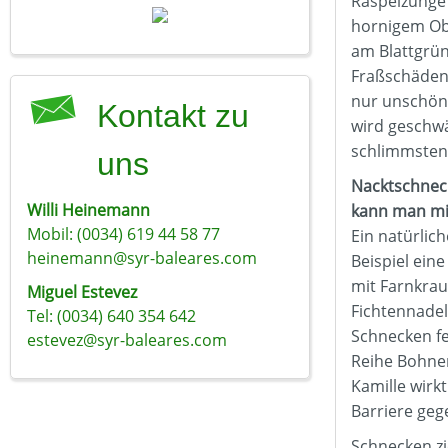
Raspelzunge
hornigem Obe
am Blattgrün
Fraßschäden 
nur unschön 
Kontakt zu
wird geschwä
schlimmsten 
uns
Nacktschnec
Willi Heinemann
kann man mit
Mobil: (0034) 619 44 58 77
Ein natürlic
heinemann@syr-baleares.com
Beispiel ei
mit Farnkrau
Miguel Estevez
Fichtennadel
Tel: (0034) 640 354 642
Schnecken fe
estevez@syr-baleares.com
Reihe Bohne
Kamille wirkt
Barriere gege
Schnecken zi